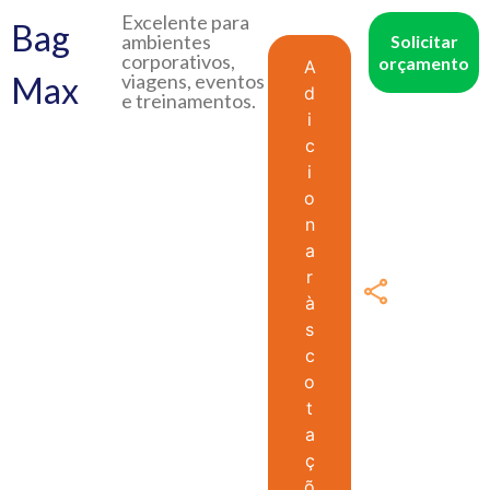
Excelente para
Bag
ambientes
Solicitar
corporativos,
orçamento
A
Max
viagens, eventos
d
e treinamentos.
i
c
i
o
n
a
r
à
s
c
o
t
a
ç
õ