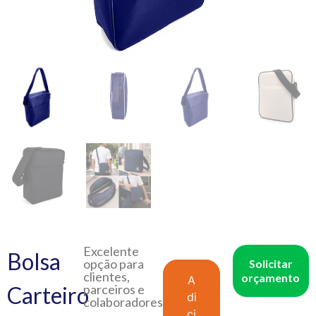
Excelente
Bolsa
opção para
Solicitar
clientes,
orçamento
A
Carteiro
parceiros e
di
colaboradores.
ci