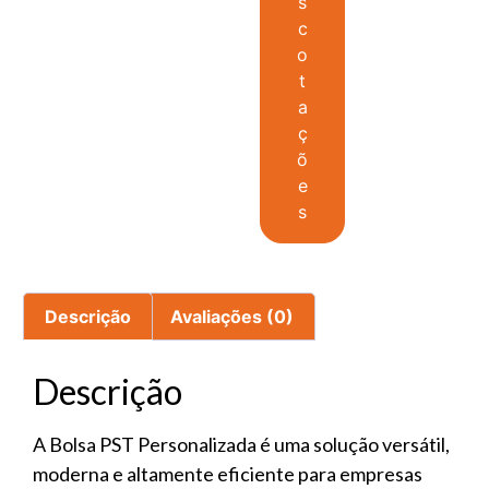
s
c
o
t
a
ç
õ
e
s
Descrição
Avaliações (0)
Descrição
A Bolsa PST Personalizada é uma solução versátil,
moderna e altamente eficiente para empresas