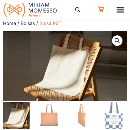
Home
/
Bolsas
/
Bolsa PST