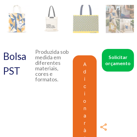
Produzida sob
Bolsa
medida em
Solicitar
diferentes
orçamento
A
PST
materiais,
d
cores e
formatos.
i
c
i
o
n
a
r
à