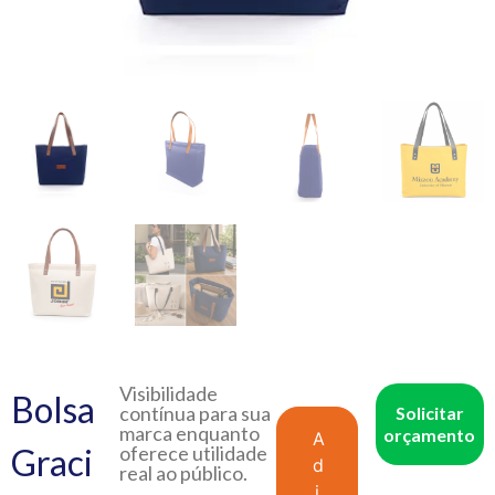
Visibilidade
Bolsa
contínua para sua
Solicitar
marca enquanto
orçamento
A
Graci
oferece utilidade
d
real ao público.
i