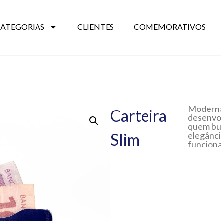
CATEGORIAS
CLIENTES
COMEMORATIVOS
Moderna 
Carteira
desenvol
quem bu
Slim
elegânc
funciona