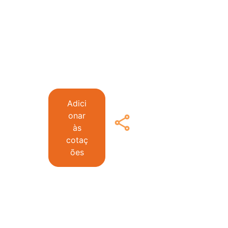
Adici
onar
às
cotaç
ões