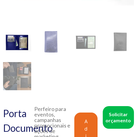
Perfeiro para
Porta
eventos,
Solicitar
campanhas
orçamento
A
Documento
promocionais e
d
ações de
marketing.
i