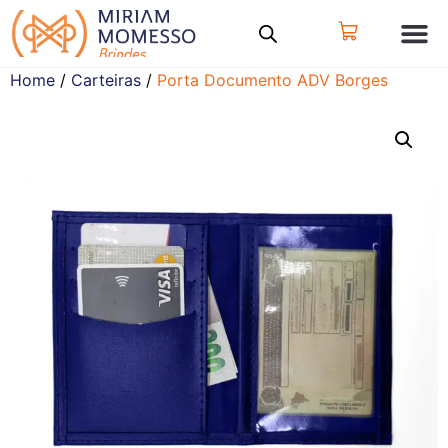
Home
/
Carteiras
/
Porta Documento ADV Borges