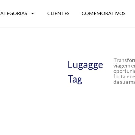
CATEGORIAS
CLIENTES
COMEMORATIVOS
Transfo
Lugagge
viagem 
oportuni
Tag
fortalec
da sua m