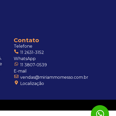
Contato
Telefone
11 2631-3152
,
WhatsApp
e
11 3807-0539
E-mail
vendas@miriammomesso.com.br
Localização