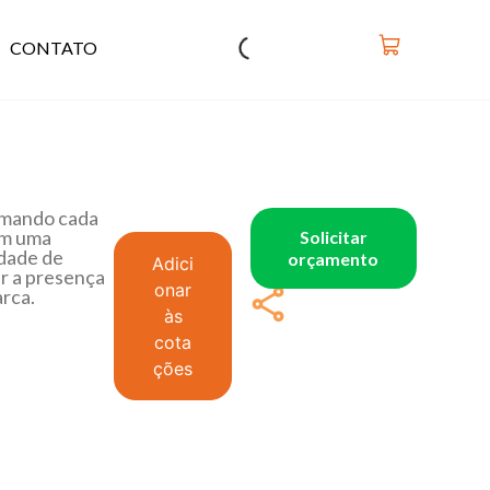
CONTATO
rmando cada
em uma
Solicitar
dade de
orçamento
Adici
er a presença
onar
arca.
às
cota
ções