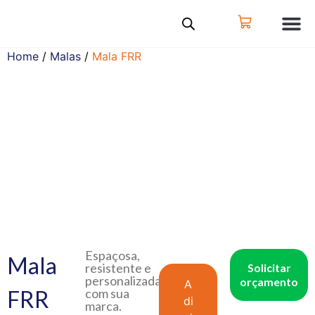
Home
/
Malas
/
Mala FRR
Espaçosa,
Mala
resistente e
Solicitar
personalizada
orçamento
A
FRR
com sua
di
marca.