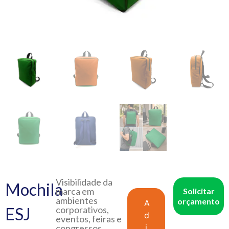
Visibilidade da
Mochila
marca em
Solicitar
ambientes
orçamento
A
ESJ
corporativos,
d
eventos, feiras e
congressos.
i