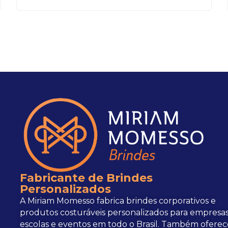
Fabricante de Brindes
Personalizados
A Miriam Momesso fabrica brindes corporativos e
produtos costuráveis personalizados para empresas
escolas e eventos em todo o Brasil. Também oferec