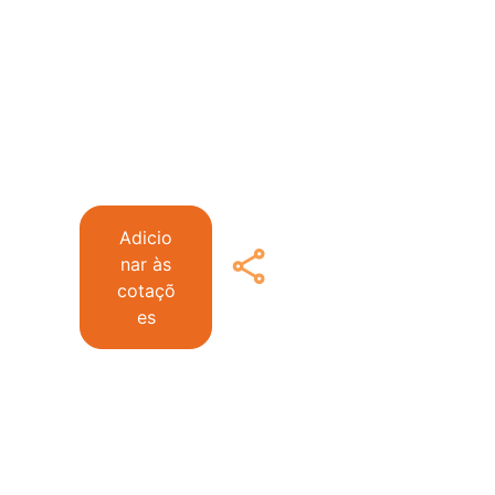
Adicio
nar às
cotaçõ
es