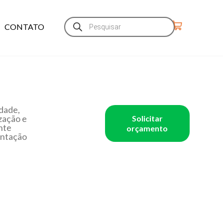
CONTATO
idade,
zação e
Solicitar
nte
orçamento
entação