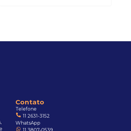
Contato
Telefone
11 2631-3152
,
WhatsApp
e
11 3807-0539