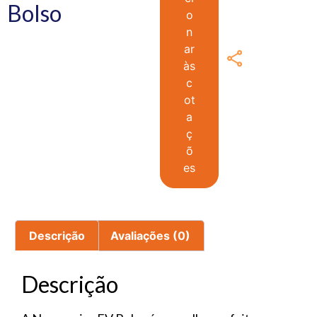
Bolso
o
n
ar
às
c
ot
a
ç
õ
es
Descrição
Avaliações (0)
Descrição