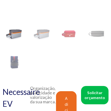
Organização,
Necessaire
praticidade e
Solicitar
valorização
orçamento
A
EV
da sua marca.
di
ci