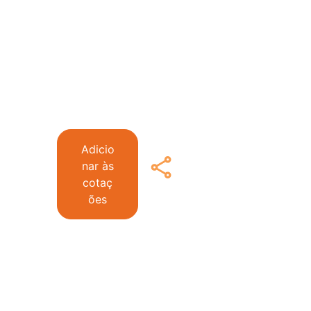
Adicio
nar às
cotaç
ões