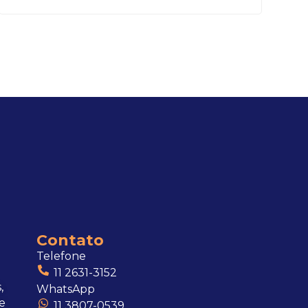
Contato
Telefone
11 2631-3152
,
WhatsApp
e
11 3807-0539