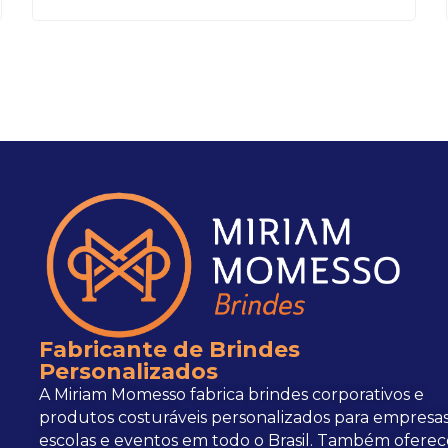
Fabricante de Brindes
Personalizados
A Miriam Momesso fabrica brindes corporativos e
produtos costuráveis personalizados para empresas
escolas e eventos em todo o Brasil. Também oferec