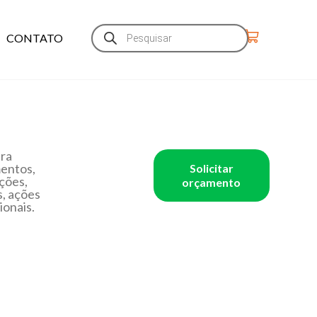
CONTATO
ara
entos,
Solicitar
ções,
orçamento
, ações
onais.