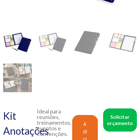
Ideal para
Kit
reuniões,
Solicitar
treinamentos,
orçamento
A
Anotações
eventos e
di
convenções.
ci