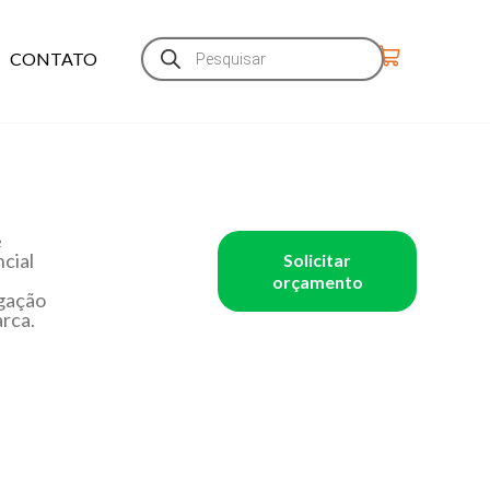
CONTATO
e
cial
Solicitar
orçamento
gação
rca.