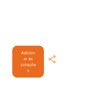
Adicion
ar às
cotaçõe
s